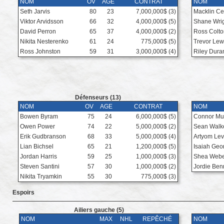
NOM
OV
AGE
CONTRAT
NOM
Seth Jarvis
80
23
7,000,000$ (3)
Macklin Ce
Viktor Arvidsson
66
32
4,000,000$ (5)
Shane Wri
David Perron
65
37
4,000,000$ (2)
Ross Colto
Nikita Nesterenko
61
24
775,000$ (5)
Trevor Lew
Ross Johnston
59
31
3,000,000$ (4)
Riley Dura
Défenseurs (13)
NOM
OV
AGE
CONTRAT
NOM
Bowen Byram
75
24
6,000,000$ (5)
Connor Mu
Owen Power
74
22
5,000,000$ (2)
Sean Walk
Erik Gudbranson
68
33
5,000,000$ (4)
Artyom Le
Lian Bichsel
65
21
1,200,000$ (5)
Isaiah Geo
Jordan Harris
59
25
1,000,000$ (3)
Shea Web
Steven Santini
57
30
1,000,000$ (2)
Jordie Ben
Nikita Tryamkin
55
30
775,000$ (3)
Espoirs
Ailiers gauche (5)
NOM
MAX
NHL
REPÊCHÉ
NOM