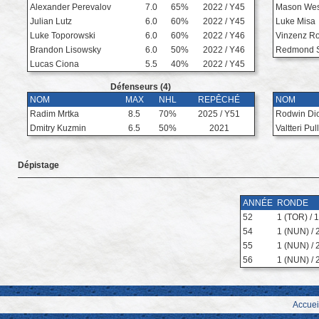
Alexander Perevalov
7.0
65%
2022 / Y45
Mason Wes
Julian Lutz
6.0
60%
2022 / Y45
Luke Misa
Luke Toporowski
6.0
60%
2022 / Y46
Vinzenz Ro
Brandon Lisowsky
6.0
50%
2022 / Y46
Redmond 
Lucas Ciona
5.5
40%
2022 / Y45
Défenseurs (4)
NOM
MAX
NHL
REPÊCHÉ
NOM
Radim Mrtka
8.5
70%
2025 / Y51
Rodwin Dio
Dmitry Kuzmin
6.5
50%
2021
Valtteri Pull
Dépistage
ANNÉE
RONDE
52
1 (TOR) / 1
54
1 (NUN) / 
55
1 (NUN) / 
56
1 (NUN) / 
Accuei