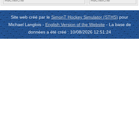
Site web créé par le
SimonT Hockey Simulator (STHS)
pour
Michael Langlois -
English Version of the Website
- La base de
données a été créé : 10/08/2026 12:51:24